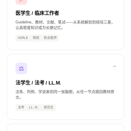
医学生 / 临床工作者
Guideline、教材、文献、笔试——从系统解剖到规培三基，
让高密度知识成为长期记忆。
USMLE
规培
执业医师
⚖️
法学生 / 法考 / LL.M.
法条、判例、学说串到同一张脑图，从任一节点跳回教材原
文。
法考
LL.M.
研究生