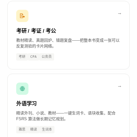
📝
考研 / 考证 / 考公
教材精读、真题回炉、错题复盘——把整本书变成一张可以
反复测验的卡片网络。
考研
CPA
公务员
🌐
外语学习
精读外刊、小说、教材——一键生词卡、语块收集，配合
FSRS 算法做长期记忆规划。
雅思
精读
生词本